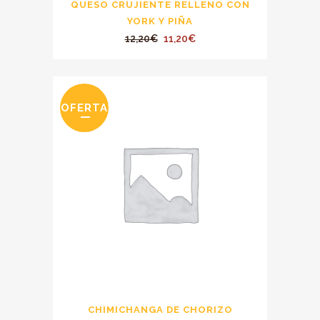
QUESO CRUJIENTE RELLENO CON
YORK Y PIÑA
El
El
12,20
€
11,20
€
precio
precio
original
actual
era:
es:
OFERTA
12,20€.
11,20€.
CHIMICHANGA DE CHORIZO