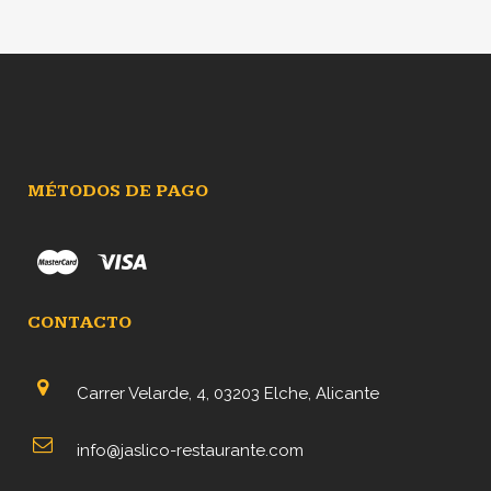
original
actual
era:
es:
9,50€.
8,50€.
MÉTODOS DE PAGO
CONTACTO
Carrer Velarde, 4, 03203 Elche, Alicante
info@jaslico-restaurante.com