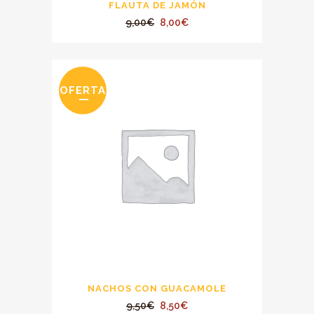
FLAUTA DE JAMÓN
El
El
9,00
€
8,00
€
precio
precio
original
actual
era:
es:
OFERTA
9,00€.
8,00€.
NACHOS CON GUACAMOLE
El
El
9,50
€
8,50
€