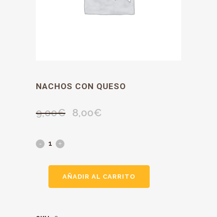
NACHOS CON QUESO
9,00
€
8,00
€
El
El
precio
precio
original
actual
era:
es:
9,00€.
8,00€.
AÑADIR AL CARRITO