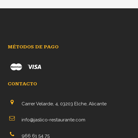
era:
es:
9,00€.
8,00€.
MÉTODOS DE PAGO
CONTACTO
Carrer Velarde, 4, 03203 Elche, Alicante
info@jaslico-restaurante.com
966 61 54 75