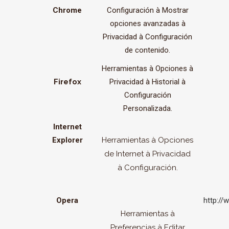
Chrome
Configuración à Mostrar
opciones avanzadas à
Privacidad à Configuración
de contenido.
Herramientas à Opciones à
Firefox
Privacidad à Historial à
Configuración
Personalizada.
Internet
Explorer
Herramientas à Opciones
de Internet à Privacidad
à Configuración.
Opera
http://
Herramientas à
Preferencias à Editar