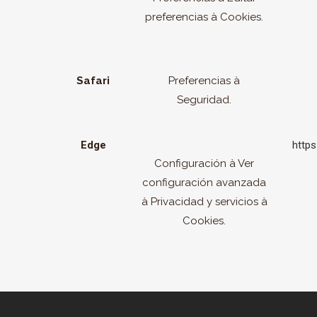
preferencias à Cookies.
Safari
Preferencias à
Seguridad.
Edge
http
Configuración à Ver
configuración avanzada
à Privacidad y servicios à
Cookies.