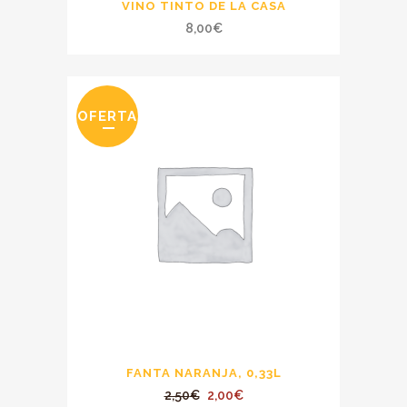
VINO TINTO DE LA CASA
8,00
€
OFERTA
FANTA NARANJA, 0,33L
El
El
2,50
€
2,00
€