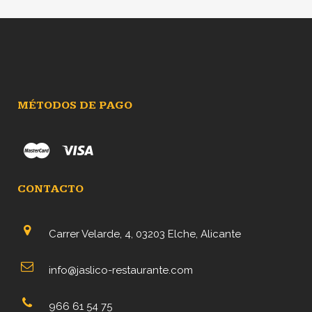
era:
es:
2,50€.
2,00€.
MÉTODOS DE PAGO
CONTACTO
Carrer Velarde, 4, 03203 Elche, Alicante
info@jaslico-restaurante.com
966 61 54 75