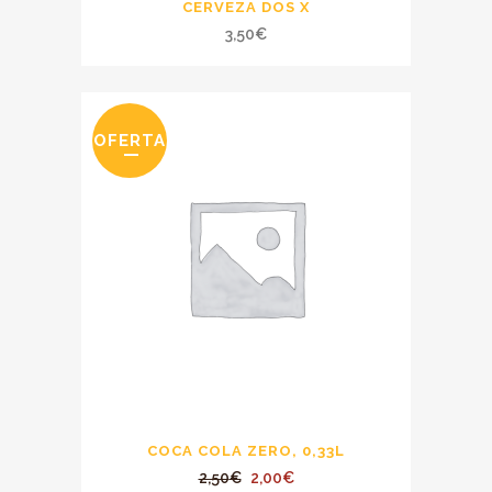
CERVEZA DOS X
3,50
€
OFERTA
COCA COLA ZERO, 0,33L
El
El
2,50
€
2,00
€