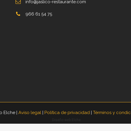
info@jaslico-restaurante.com
966 61 54 75
o Elche |
Aviso legal
|
Política de privacidad
|
Términos y condic
-
Diseño web Elche