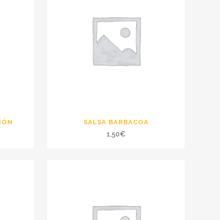
IÓN
SALSA BARBACOA
1,50
€