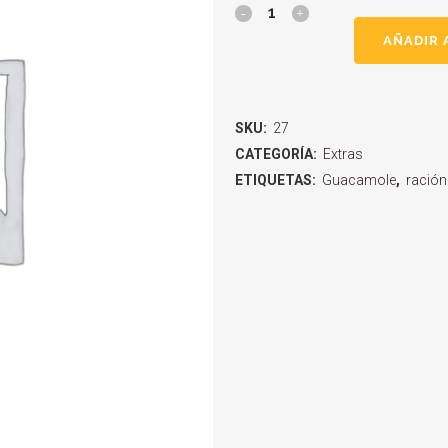
original
actual
era:
es:
AÑADIR 
4,50€.
4,00€.
SKU:
27
CATEGORÍA:
Extras
ETIQUETAS:
Guacamole
,
ración