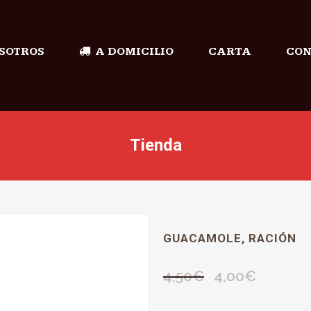
SOTROS
A DOMICILIO
CARTA
CON
Tienda
GUACAMOLE, RACIÓN
4,50
€
4,00
€
El
El
precio
precio