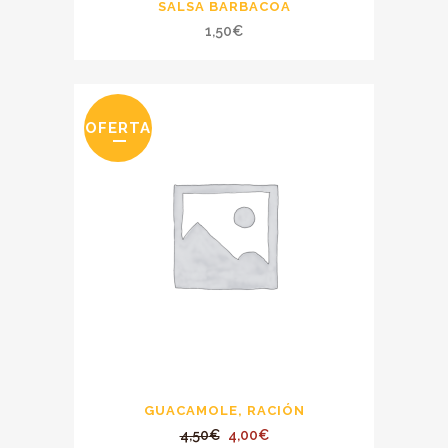
SALSA BARBACOA
1,50
€
OFERTA
GUACAMOLE, RACIÓN
El
El
4,50
€
4,00
€