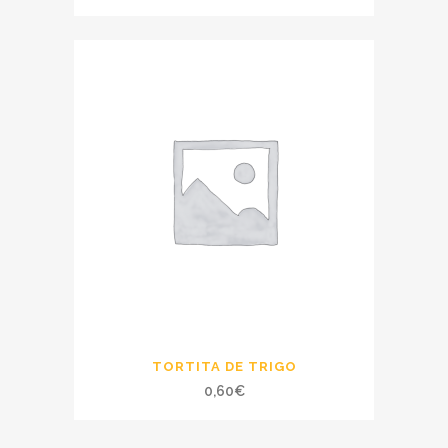
precio
precio
original
actual
era:
es:
4,50€.
4,00€.
TORTITA DE TRIGO
0,60
€