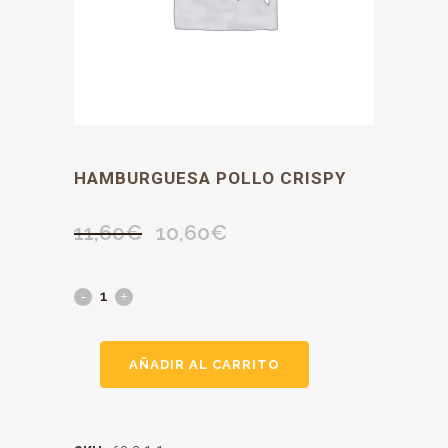
HAMBURGUESA POLLO CRISPY
11,60
€
10,60
€
El
El
precio
precio
original
actual
era:
es:
11,60€.
10,60€.
AÑADIR AL CARRITO