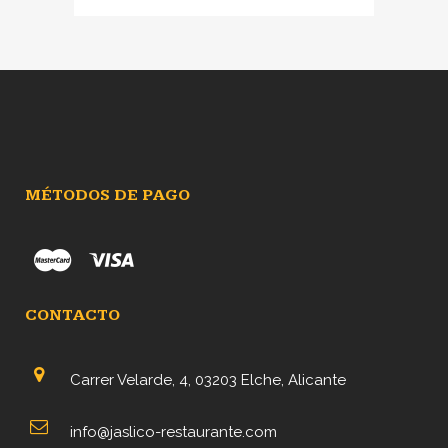
precio
precio
original
actual
era:
es:
11,60€.
10,60€.
MÉTODOS DE PAGO
CONTACTO
Carrer Velarde, 4, 03203 Elche, Alicante
info@jaslico-restaurante.com