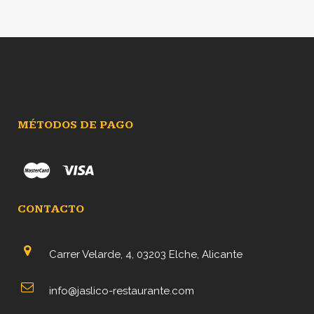
original
actual
era:
es:
2,50€.
2,00€.
MÉTODOS DE PAGO
CONTACTO
Carrer Velarde, 4, 03203 Elche, Alicante
info@jaslico-restaurante.com