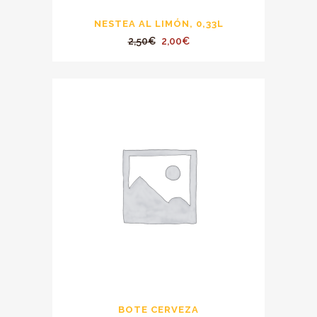
NESTEA AL LIMÓN, 0,33L
El
El
2,50
€
2,00
€
precio
precio
original
actual
era:
es:
2,50€.
2,00€.
BOTE CERVEZA