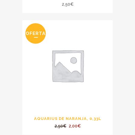
2,50
€
OFERTA
AQUARIUS DE NARANJA, 0,33L
El
El
2,50
€
2,00
€
precio
precio