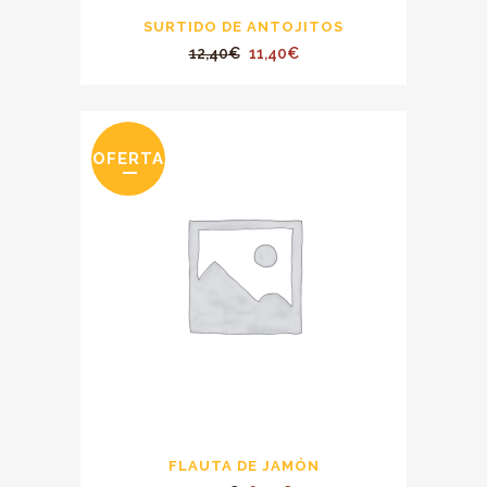
SURTIDO DE ANTOJITOS
El
El
12,40
€
11,40
€
precio
precio
original
actual
era:
es:
OFERTA
12,40€.
11,40€.
FLAUTA DE JAMÓN