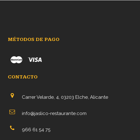
9,00€.
8,00€.
MÉTODOS DE PAGO
CONTACTO
Carrer Velarde, 4, 03203 Elche, Alicante
info@jaslico-restaurante.com
966 61 54 75