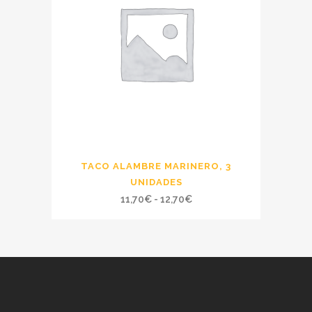
12,70€
TACO ALAMBRE MARINERO, 3
UNIDADES
Rango
11,70
€
-
12,70
€
de
precios:
desde
11,70€
hasta
12,70€