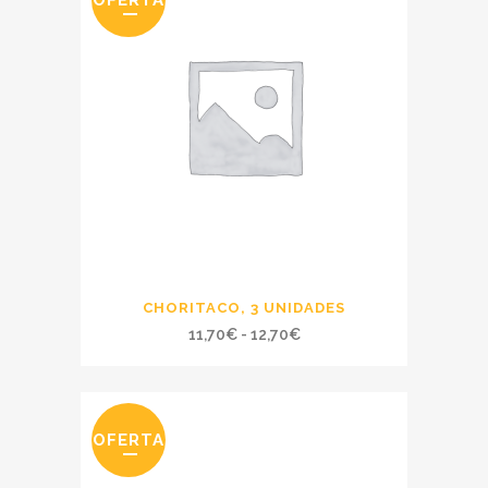
OFERTA
11,20€
hasta
12,20€
CHORITACO, 3 UNIDADES
Rango
11,70
€
-
12,70
€
de
precios:
desde
OFERTA
11,70€
hasta