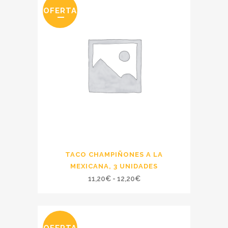
desde
OFERTA
11,70€
hasta
12,70€
TACO CHAMPIÑONES A LA
MEXICANA, 3 UNIDADES
Rango
11,20
€
-
12,20
€
de
precios:
desde