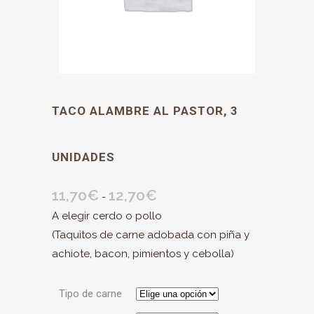
TACO ALAMBRE AL PASTOR, 3
UNIDADES
11,70
€
12,70
€
Rango
-
de
A elegir cerdo o pollo
precios:
(Taquitos de carne adobada con piña y
desde
achiote, bacon, pimientos y cebolla)
11,70€
hasta
Tipo de carne
12,70€