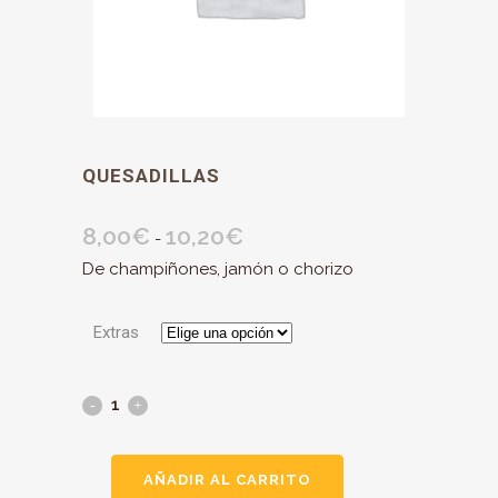
QUESADILLAS
8,00
€
10,20
€
Rango
-
de
De champiñones, jamón o chorizo
precios:
desde
Extras
8,00€
hasta
10,20€
AÑADIR AL CARRITO