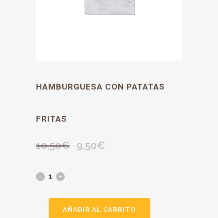
HAMBURGUESA CON PATATAS
FRITAS
10,50
€
9,50
€
El
El
precio
precio
original
actual
era:
es:
10,50€.
9,50€.
AÑADIR AL CARRITO