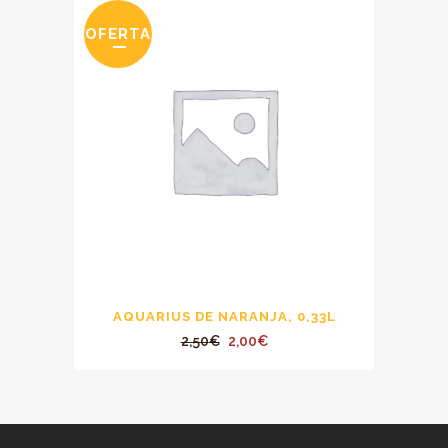
OFERTA
AQUARIUS DE NARANJA, 0,33L
El
El
2,50
€
2,00
€
precio
precio
original
actual
era:
es:
2,50€.
2,00€.