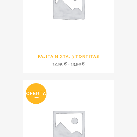
FAJITA MIXTA, 3 TORTITAS
Rango
12,90
€
-
13,90
€
de
precios:
desde
OFERTA
12,90€
hasta
13,90€